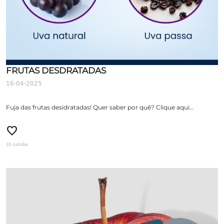
FRUTAS DESDRATADAS
16-04-2025
Fuja das frutas desidratadas! Quer saber por quê? Clique aqui…
favorite
18 curtidas