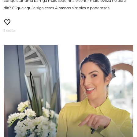
conquistar uma barriga mais sequinha e sentir mais leveza no dia a
dia? Clique aqui e siga estes 4 passos simples e poderosos!
favorite
2 curtidas