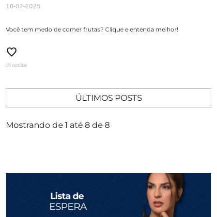
10-02-2025
Você tem medo de comer frutas? Clique e entenda melhor!
favorite
19 curtidas
ÚLTIMOS POSTS
Mostrando de 1 até 8 de 8