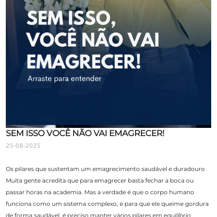
SEM ISSO VOCÊ NÃO VAI EMAGRECER!
25-08-2025
Os pilares que sustentam um emagrecimento saudável e duradouro
Muita gente acredita que para emagrecer basta fechar a boca ou
passar horas na academia. Mas a verdade é que o corpo humano
funciona como um sistema complexo, e para que ele queime gordura
de forma saudável, é preciso manter vários pilares em equilíbrio.